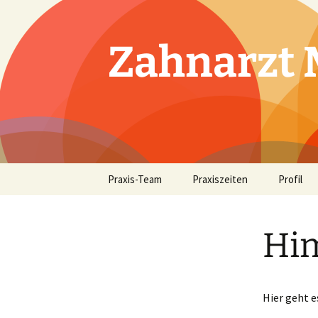
Zum
Inhalt
springen
Zahnarzt 
Praxis-Team
Praxiszeiten
Profil
Him
Hier geht 